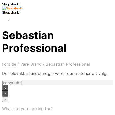
Shopshark
Shopshark
Sebastian
Professional
Forside
/
Vare Brand
/
Sebastian Professional
Der blev ikke fundet nogle varer, der matcher dit valg.
[copyright]
×
×
×
What are you looking for?