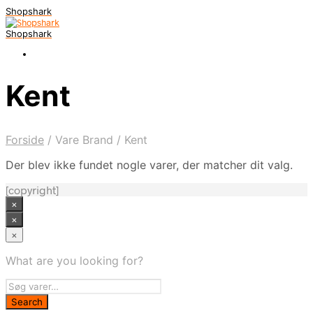
Shopshark
Shopshark
Kent
Forside
/
Vare Brand
/
Kent
Der blev ikke fundet nogle varer, der matcher dit valg.
[copyright]
×
×
×
What are you looking for?